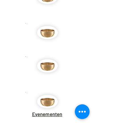
Mogelijkheden
Klankmassages
Workshops
Evenementen