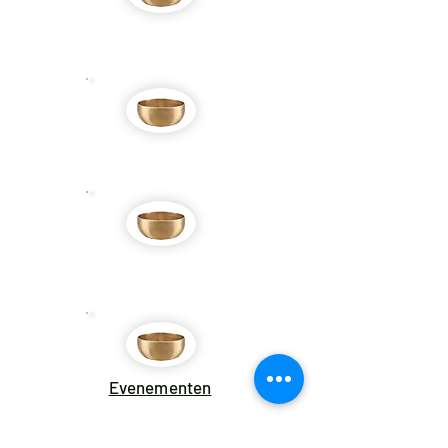
Mogelijkheden
Klankmassages
Workshops
Evenementen