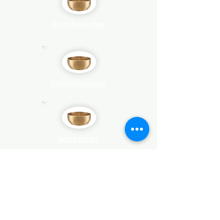
Mogelijkheden
Klankmassages
Workshops
Evenementen