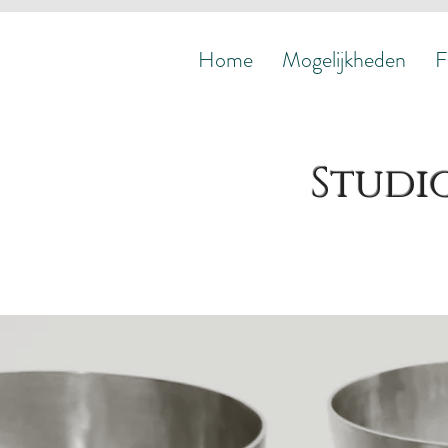
Home
Mogelijkheden
Foto's
Home
Mogelijkheden
F
Studi