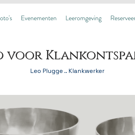
Evenementen
Leeromgeving
Reserveer O
oto's
Evenementen
Leeromgeving
Reservee
o voor Klankontsp
Leo Plugge .. Klankwerker​​