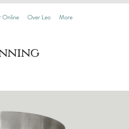
nline
Over Leo
Contact
More
r Online
Over Leo
More
anning